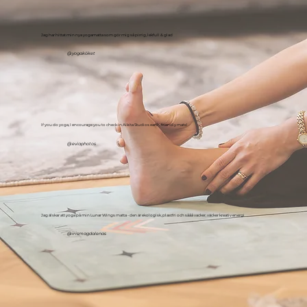
Jag har hittat min nya yogamatta som gör mig så pirrig, lekfull & glad
@yogaköket
If you do yoga, I encourage you to check in Aikita Studios earth-friendly mats!
@eviaphotos
Jag älskar att yoga på min Lunar Wings matta - den är ekologisk, plastfri och sååå vacker, väcker kreativ energi
@irismagdalenas