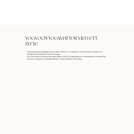
YOGA OCH YOGAMATTOR MED ETT
SYFTE
Varje yogamatta är skapad med en egen intention – för att ge en inspirerande, jordande och
behaglig upplevelse för den som yogar.
Visionen bakom Aikita var att skapa något unikt. En yogamatta som inte bara känns vacker att se
på, utan också genuin att praktisera på – med omtanke i varje detalj.