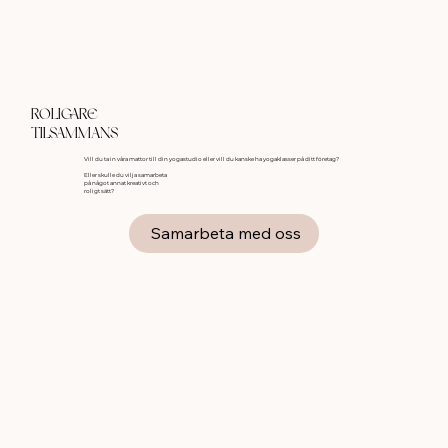
ROLIGARE
TILSAMMANS
Vill du ta in våra mattor till din yogastudio eller vill du kanske ha yogaklasser på ditt företag?
Eller skulle du vilja samarbeta
på något annat kreativt och
roligt sätt?
Samarbeta med oss