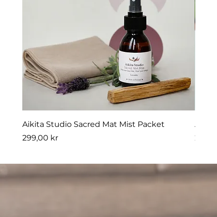
Aikita Studio Sacred Mat Mist Packet
Aikit
Pris
Pris
299,00 kr
275,0