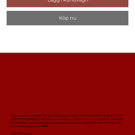
Köp nu
Yogamattan är verkligen helt fantastisk! Jag är så nöjd. Förutom att den är otroligt vacker
erbjuder den utmärkt grepp, vilket ger stabilitet och förbättrar min yoga praktik. Materialet
känns hållbart och lätt att rengöra. Rekommenderar varmt mattan för både nybörjare och
mer erfarna yogautövare!💖💖
Gabriella Larsson