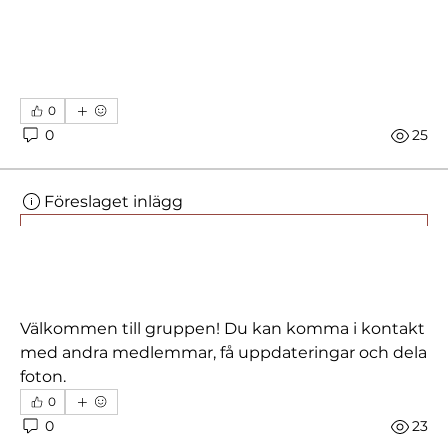
0
0
25
Föreslaget inlägg
Gå med
Aikita Studio - Flavia
18 september 2025
·
skrev i
Aikita Studios
lymfyoga
Välkommen till gruppen! Du kan komma i kontakt 
med andra medlemmar, få uppdateringar och dela 
foton.
0
0
23