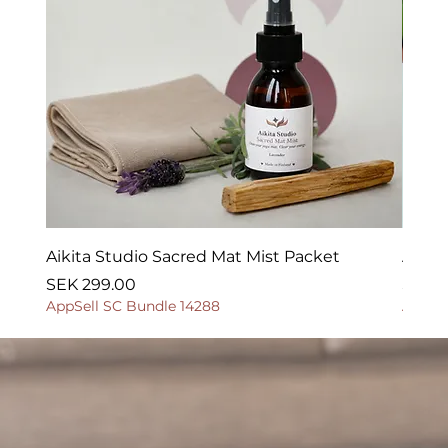
Aikita Studio Sacred Mat Mist Packet
Aikit
Price
Price
SEK 299.00
SEK 2
AppSell SC Bundle 14288
AppSel