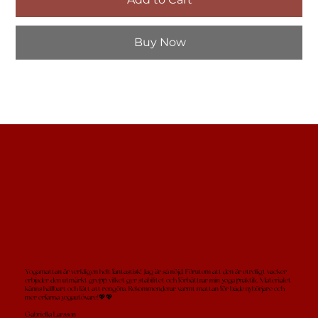
Buy Now
Yogamattan är verkligen helt fantastisk! Jag är så nöjd. Förutom att den är otroligt vacker
erbjuder den utmärkt grepp, vilket ger stabilitet och förbättrar min yoga praktik. Materialet
känns hållbart och lätt att rengöra. Rekommenderar varmt mattan för både nybörjare och
mer erfarna yogautövare!💖💖
Gabriella Larsson