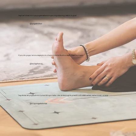
Jag har hittat min nya yogamatta som gör mig så pirrig, lekfull & glad
@yogaköket
If you do yoga, I encourage you to check in Aikita Studios earth-friendly mats!
@eviaphotos
Jag älskar att yoga på min Lunar Wings matta - den är ekologisk, plastfri och sååå vacker, väcker kreativ energi
@irismagdalenas