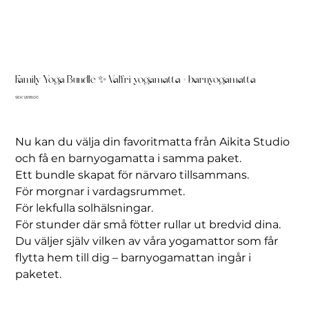
Family Yoga Bundle ✨ Valfri yogamatta + barnyogamatta
Price
SEK 1,899.00
Nu kan du välja din favoritmatta från Aikita Studio
och få en barnyogamatta i samma paket.
Ett bundle skapat för närvaro tillsammans.
För morgnar i vardagsrummet.
För lekfulla solhälsningar.
För stunder där små fötter rullar ut bredvid dina.
Du väljer själv vilken av våra yogamattor som får
flytta hem till dig – barnyogamattan ingår i
paketet.