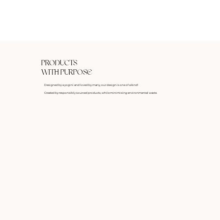
PRODUCTS
WITH PURPOSE
Designed by a yogini and loved by many, our design is one of a kind!
Created by responsibly sourced products, while minimising environmental waste.