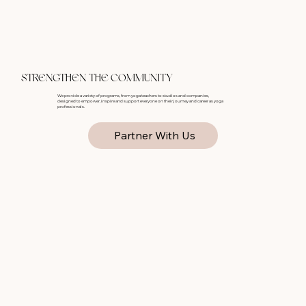
STRENGTHEN THE COMMUNITY
We provide a variety of programs, from yoga teachers to studios and companies,
designed to empower, inspire and support everyone on their journey and career as yoga
professionals.
Partner With Us