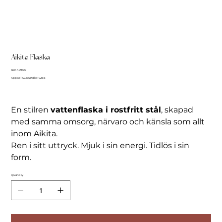
Aikita Flaska
Price
SEK 499.00
AppSell SC Bundle 14288
En stilren
vattenflaska i rostfritt stål
, skapad
med samma omsorg, närvaro och känsla som allt
inom Aikita.
Ren i sitt uttryck. Mjuk i sin energi. Tidlös i sin
form.
Quantity