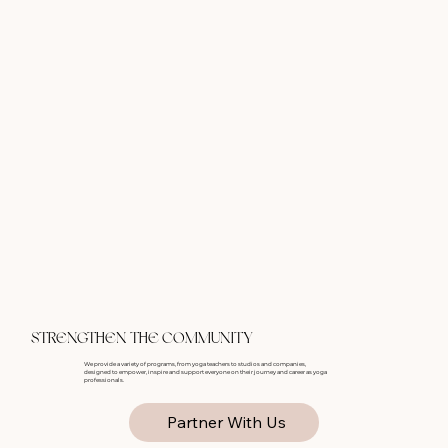
STRENGTHEN THE COMMUNITY
We provide a variety of programs, from yoga teachers to studios and companies,
designed to empower, inspire and support everyone on their journey and career as yoga
professionals.
Partner With Us