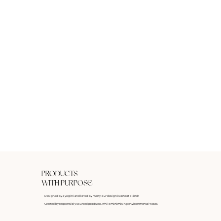
PRODUCTS
WITH PURPOSE
Designed by a yogini and loved by many, our design is one of a kind!
Created by responsibly sourced products, while minimising environmental waste.