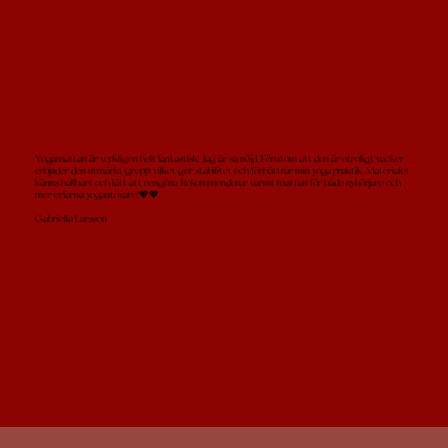
Yogamattan är verkligen helt fantastisk! Jag är så nöjd. Förutom att den är otroligt vacker
erbjuder den utmärkt grepp, vilket ger stabilitet och förbättrar min yoga praktik. Materialet
känns hållbart och lätt att rengöra. Rekommenderar varmt mattan för både nybörjare och
mer erfarna yogautövare!💖💖
Gabriella Larsson