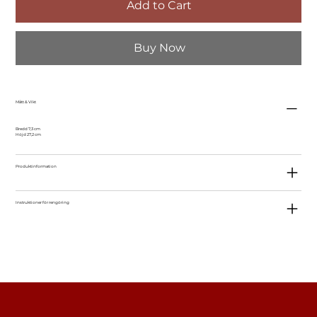
Add to Cart
Buy Now
Mått & Vikt
Bredd 7,3 cm
Höjd 27,2 cm
Produktinformation
Instruktioner för rengöring