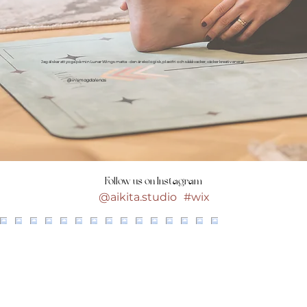
Jag älskar att yoga på min Lunar Wings matta - den är ekologisk, plastfri och sååå vacker, väcker kreativ energi
@irismagdalenas
Follow us on Instagram
@aikita.studio
#wix