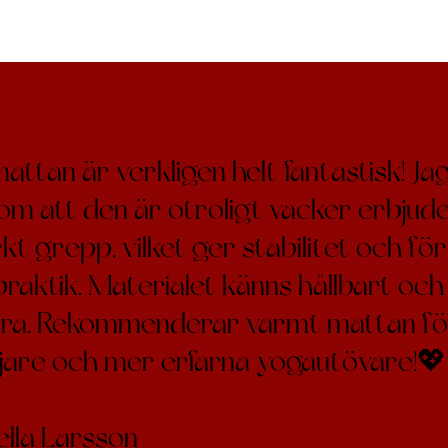
ttan är verkligen helt fantastisk! Jag
om att den är otroligt vacker erbjud
t grepp, vilket ger stabilitet och fö
raktik. Materialet känns hållbart och 
ra. Rekommenderar varmt mattan fö
jare och mer erfarna yogautövare!
ella Larsson