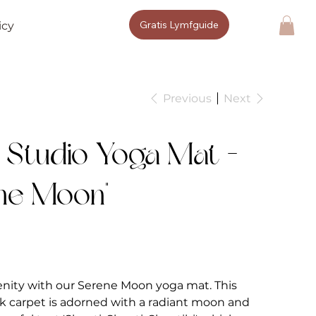
Gratis Lymfguide
icy
Previous
Next
a Studio Yoga Mat -
ne Moon"
enity with our Serene Moon yoga mat. This
nk carpet is adorned with a radiant moon and