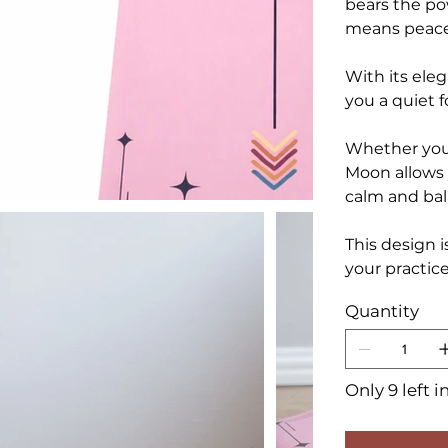
bears the pow
means peace
With its eleg
you a quiet f
Whether you 
Moon allows 
calm and bal
This design i
your practice
Quantity
Only 9 left i