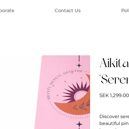
borate
Contact Us
Pol
Aikit
"Sere
Price
SEK 1,299.00
Discover ser
beautiful pi