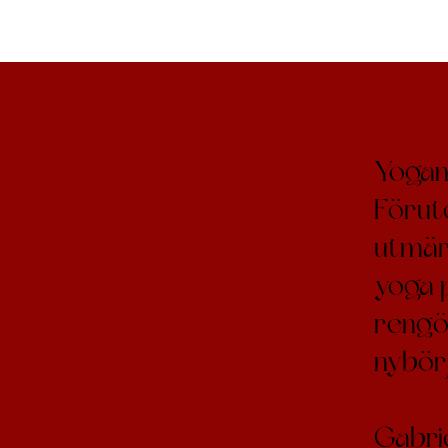
Yogama
Förut
utmärk
yoga p
rengö
nybör
Gabri