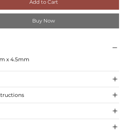
Add to Cart
Buy Now
cm x 4.5mm
tructions