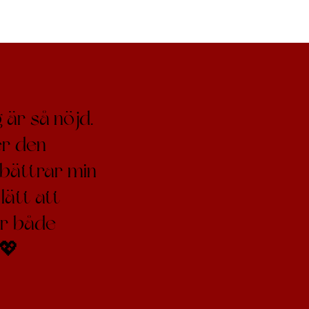
 är så nöjd.
er den
rbättrar min
lätt att
r både
💖