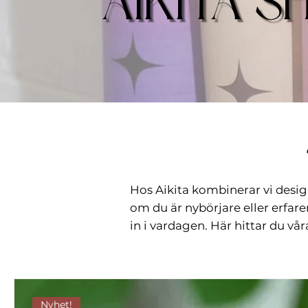
AIKITA S
Hos Aikita kombinerar vi design
om du är nybörjare eller erfar
in i vardagen. Här hittar du vår
Nyhet!