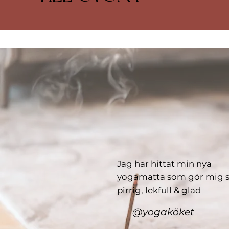
Jag har hittat min nya
yogamatta som gör mig 
pirrig, lekfull & glad
@yogaköket