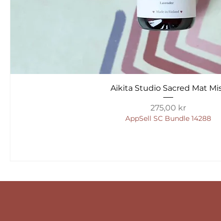
Aikita Studio Sacred Mat Mi
Pris
275,00 kr
AppSell SC Bundle 14288