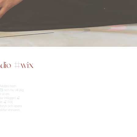
dio
#wix