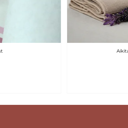
st
Aiki