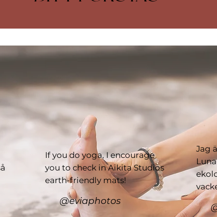
Jag ä
If you do yoga, I encourage
Luna
så
you to check in Aikita Studios
ekolo
earth-friendly mats!
vacke
@eviaphotos
@