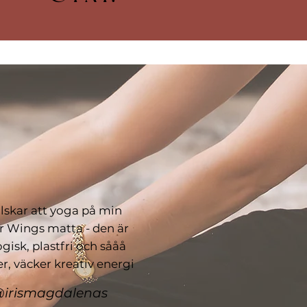
lskar att yoga på min
r Wings matta - den är
gisk, plastfri och sååå
r, väcker kreativ energi
irismagdalenas