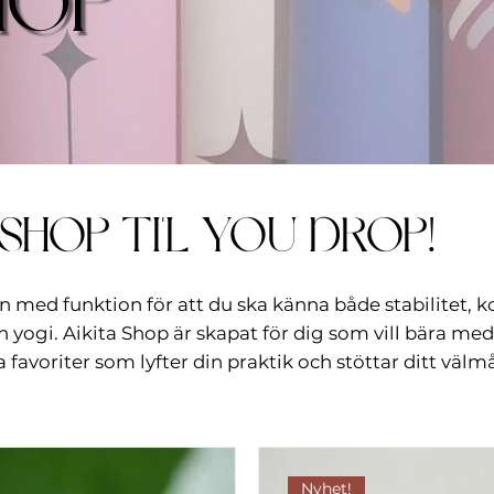
HOP
SHOP TI'L YOU DROP!
 med funktion för att du ska känna både stabilitet, k
en yogi. Aikita Shop är skapat för dig som vill bära 
a favoriter som lyfter din praktik och stöttar ditt välm
Nyhet!