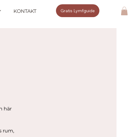
Gratis Lymfguide
KONTAKT
n här
ts rum,