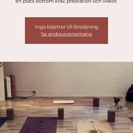
en plats bortom krav, prestation och villkor.
Inga biljetter till försäljning
Se andra evenemang