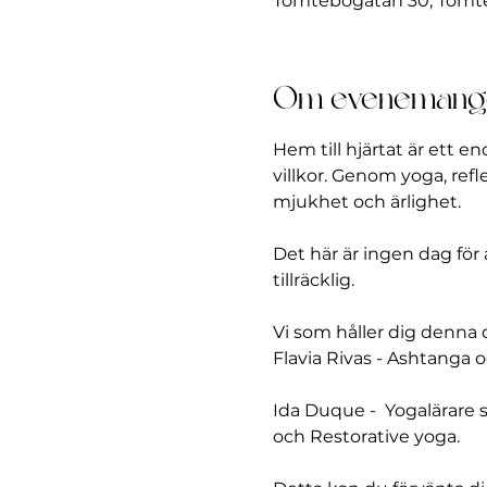
Tomtebogatan 30, Tomteb
Om evenemang
Hem till hjärtat är ett en
villkor. Genom yoga, refl
mjukhet och ärlighet.
Det här är ingen dag för a
tillräcklig.
Vi som håller dig denna 
Flavia Rivas - Ashtanga 
Ida Duque -  Yogalärare 
och Restorative yoga.