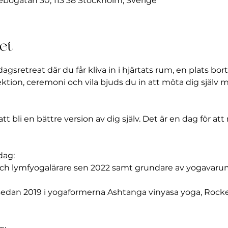
ogatan 30, 113 38 Stockholm, Sverige
et
dagsretreat där du får kliva in i hjärtats rum, en plats bo
ektion, ceremoni och vila bjuds du in att möta dig själv m
tt bli en bättre version av dig själv. Det är en dag för at
dag: 
och lymfyogalärare sen 2022 samt grundare av yogavarum
sedan 2019 i yogaformerna Ashtanga vinyasa yoga, Rocket