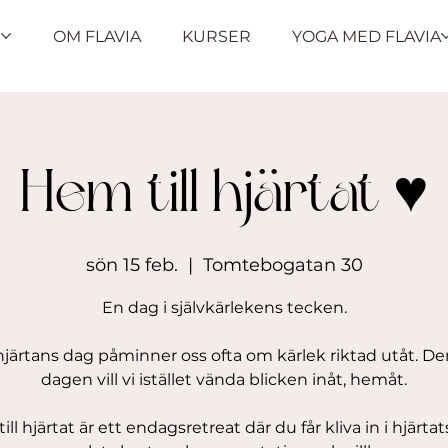
R
OM FLAVIA
KURSER
YOGA MED FLAVIA
Hem till hjärtat ♥️
sön 15 feb.
  |  
Tomtebogatan 30
En dag i självkärlekens tecken.
 hjärtans dag påminner oss ofta om kärlek riktad utåt. De
dagen vill vi istället vända blicken inåt, hemåt.
ll hjärtat är ett endagsretreat där du får kliva in i hjärta